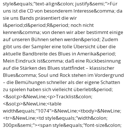
style&equals;"text-align&colon; justify&semi;">Für
uns ist die CD von besonderem Interesse&comma; da
sie uns Bands präsentiert die wir
i&period;d&period;R&period; noch nicht
kennen&comma; von denen wir aber bestimmt einige
auf unseren Bühnen sehen werden&period; Zudem
gibt uns der Sampler eine tolle Übersicht über die
aktuelle Bandbreite des Blues in Amerika&period;
Mein Eindruck ist&comma; daß eine Rückbesinnung
auf die Stärken des Blues stattfindet – klassischer
Blues&comma; Soul und Rock stehen im Vordergrund
– die Bemühungen schneller als der eigene Schatten
zu spielen haben sich vielleicht überlebt&period;
<&sol;p>&NewLine;<p>Tracklist&colon;
<&sol;p>&NewLine;<table
width&equals;"1074">&NewLine;<tbody>&NewLine;
<tr>&NewLine;<td style&equals;"width&colon;
300px&semi;"><span style&equals;"font-size&colon;