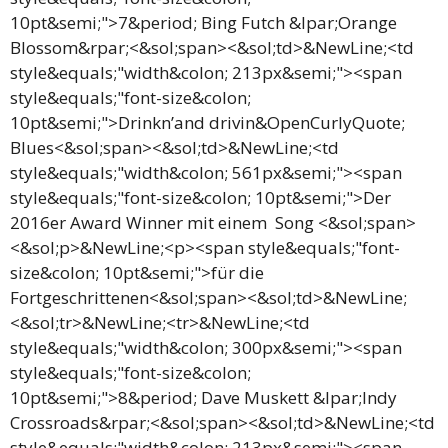
10pt&semi;">7&period; Bing Futch &lpar;Orange
Blossom&rpar;<&sol;span><&sol;td>&NewLine;<td
style&equals;"width&colon; 213px&semi;"><span
style&equals;"font-size&colon;
10pt&semi;">Drinkn’and drivin&OpenCurlyQuote;
Blues<&sol;span><&sol;td>&NewLine;<td
style&equals;"width&colon; 561px&semi;"><span
style&equals;"font-size&colon; 10pt&semi;">Der
2016er Award Winner mit einem Song <&sol;span>
<&sol;p>&NewLine;<p><span style&equals;"font-
size&colon; 10pt&semi;">für die
Fortgeschrittenen<&sol;span><&sol;td>&NewLine;
<&sol;tr>&NewLine;<tr>&NewLine;<td
style&equals;"width&colon; 300px&semi;"><span
style&equals;"font-size&colon;
10pt&semi;">8&period; Dave Muskett &lpar;Indy
Crossroads&rpar;<&sol;span><&sol;td>&NewLine;<td
style&equals;"width&colon; 213px&semi;"><span