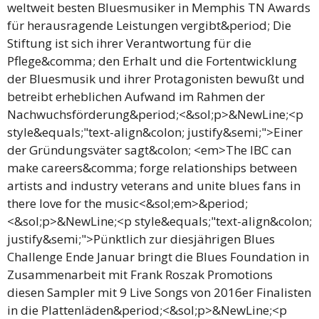
weltweit besten Bluesmusiker in Memphis TN Awards
für herausragende Leistungen vergibt&period; Die
Stiftung ist sich ihrer Verantwortung für die
Pflege&comma; den Erhalt und die Fortentwicklung
der Bluesmusik und ihrer Protagonisten bewußt und
betreibt erheblichen Aufwand im Rahmen der
Nachwuchsförderung&period;<&sol;p>&NewLine;<p
style&equals;"text-align&colon; justify&semi;">Einer
der Gründungsväter sagt&colon; <em>The IBC can
make careers&comma; forge relationships between
artists and industry veterans and unite blues fans in
there love for the music<&sol;em>&period;
<&sol;p>&NewLine;<p style&equals;"text-align&colon;
justify&semi;">Pünktlich zur diesjährigen Blues
Challenge Ende Januar bringt die Blues Foundation in
Zusammenarbeit mit Frank Roszak Promotions
diesen Sampler mit 9 Live Songs von 2016er Finalisten
in die Plattenläden&period;<&sol;p>&NewLine;<p