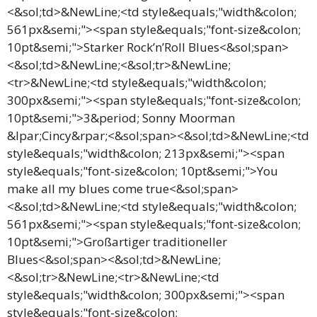
<&sol;td>&NewLine;<td style&equals;"width&colon;
561px&semi;"><span style&equals;"font-size&colon;
10pt&semi;">Starker Rock’n’Roll Blues<&sol;span>
<&sol;td>&NewLine;<&sol;tr>&NewLine;
<tr>&NewLine;<td style&equals;"width&colon;
300px&semi;"><span style&equals;"font-size&colon;
10pt&semi;">3&period; Sonny Moorman
&lpar;Cincy&rpar;<&sol;span><&sol;td>&NewLine;<td
style&equals;"width&colon; 213px&semi;"><span
style&equals;"font-size&colon; 10pt&semi;">You
make all my blues come true<&sol;span>
<&sol;td>&NewLine;<td style&equals;"width&colon;
561px&semi;"><span style&equals;"font-size&colon;
10pt&semi;">Großartiger traditioneller
Blues<&sol;span><&sol;td>&NewLine;
<&sol;tr>&NewLine;<tr>&NewLine;<td
style&equals;"width&colon; 300px&semi;"><span
style&equals;"font-size&colon;