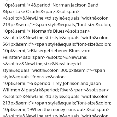
10pt&semi;">4&period; Norman Jackson Band
&lpar;Lake Ozarks&rpar;<&sol;span>
<&sol;td>&NewLine;<td style&equals;"width&colon;
213px&semi;"><span style&equals;"font-size&colon;
10pt&semi;"> Norman’s Blues<&sol;span>
<&sol;td>&NewLine;<td style&equals;"width&colon;
561px&semi;"><span style&equals;"font-size&colon;
10pt&semi;">Bläsergetriebener Blues vom
Feinsten<&sol;span><&sol;td>&NewLine;
<&sol;tr>&NewLine;<tr>&NewLine;<td
style&equals;"width&colon; 300px&semi;"><span
style&equals;"font-size&colon;
10pt&semi;">5&period; Trey Johnson and Jason
Willmon &lpar;Ark&period; River&rpar;<&sol;span>
<&sol;td>&NewLine;<td style&equals;"width&colon;
213px&semi;"><span style&equals;"font-size&colon;
10pt&semi;">When the money runs out<&sol;span>
<&sol;td>&NewLine;<td style&equals;"width&colon;