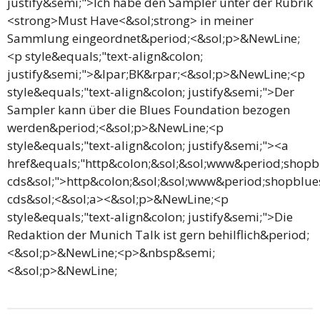
justify&semi;">Ich habe den Sampler unter der Rubrik
<strong>Must Have<&sol;strong> in meiner
Sammlung eingeordnet&period;<&sol;p>&NewLine;
<p style&equals;"text-align&colon;
justify&semi;">&lpar;BK&rpar;<&sol;p>&NewLine;<p
style&equals;"text-align&colon; justify&semi;">Der
Sampler kann über die Blues Foundation bezogen
werden&period;<&sol;p>&NewLine;<p
style&equals;"text-align&colon; justify&semi;"><a
href&equals;"http&colon;&sol;&sol;www&period;shopb
cds&sol;">http&colon;&sol;&sol;www&period;shopblue
cds&sol;<&sol;a><&sol;p>&NewLine;<p
style&equals;"text-align&colon; justify&semi;">Die
Redaktion der Munich Talk ist gern behilflich&period;
<&sol;p>&NewLine;<p>&nbsp&semi;
<&sol;p>&NewLine;