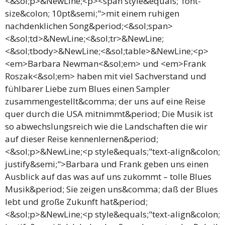
<&sol;p>&NewLine;<p><span style&equals;"font-
size&colon; 10pt&semi;">mit einem ruhigen
nachdenklichen Song&period;<&sol;span>
<&sol;td>&NewLine;<&sol;tr>&NewLine;
<&sol;tbody>&NewLine;<&sol;table>&NewLine;<p>
<em>Barbara Newman<&sol;em> und <em>Frank
Roszak<&sol;em> haben mit viel Sachverstand und
fühlbarer Liebe zum Blues einen Sampler
zusammengestellt&comma; der uns auf eine Reise
quer durch die USA mitnimmt&period; Die Musik ist
so abwechslungsreich wie die Landschaften die wir
auf dieser Reise kennenlernen&period;
<&sol;p>&NewLine;<p style&equals;"text-align&colon;
justify&semi;">Barbara und Frank geben uns einen
Ausblick auf das was auf uns zukommt – tolle Blues
Musik&period; Sie zeigen uns&comma; daß der Blues
lebt und große Zukunft hat&period;
<&sol;p>&NewLine;<p style&equals;"text-align&colon;