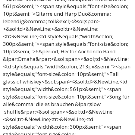
561px&semi;"><span style&equals;"font-size&colon;
10pt&semi;">Gitarre und Harp Duo&comma;
lebendig&comma; toll&excl;<&sol;span>
<&sol;td>&NewLine;<&sol;tr>&NewLine;
<tr>&NewLine;<td style&equals;"width&colon;
300px&semi;"><span style&equals;"font-size&colon;
10pt&semi;">6&period; Hector Anchondo Band
&lpar;Omaha&rpar;<&sol;span><&sol;td>&NewLine;
<td style&equals;"width&colon; 213px&semi;"><span
style&equals;"font-size&colon; 10pt&semi;">Tall
glass of whiskey<&sol;span><&sol;td>&NewLine;<td
style&equals;"width&colon; 561px&semi;"><span
style&equals;"font-size&colon; 10pt&semi;">Song für
alle&comma; die es brauchen &lpar;slow
shuffle&rpar;<&sol;span><&sol;td>&NewLine;
<&sol;tr>&NewLine;<tr>&NewLine;<td
style&equals;"width&colon; 300px&semi;"><span
style&equals;"font-size&colon;