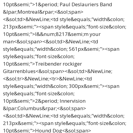
10pt&semi;">1&period; Paul Deslauriers Band
&lpar;Montreal&rpar;<&sol;span>
<&sol;td>&NewLine;<td style&equals;"width&colon;
213px&semi;"><span style&equals;"font-size&colon;
10pt&semi;">I&&num;8217&semi;m your
man<&sol;span><&sol;td>&NewLine;<td
style&equals;"width&colon; 561px&semi;"><span
style&equals;"font-size&colon;
10pt&semi;">Treibender rockiger
Gitarrenblues<&sol;span><&sol;td>&NewLine;
<&sol;tr>&NewLine;<tr>&NewLine;<td
style&equals;"width&colon; 300px&semi;"><span
style&equals;"font-size&colon;
10pt&semi;">2&period; Innervision
&lpar;Columbus&rpar;<&sol;span>
<&sol;td>&NewLine;<td style&equals;"width&colon;
213px&semi;"><span style&equals;"font-size&colon;
10pt&semi;">Hound Dog<&sol;span>