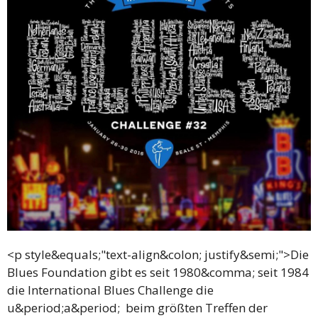
<p style&equals;"text-align&colon; justify&semi;">Die
Blues Foundation gibt es seit 1980&comma; seit 1984
die International Blues Challenge die
u&period;a&period; beim größten Treffen der