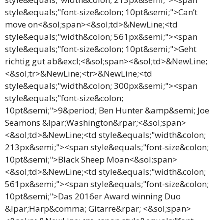
style&equals;"font-size&colon; 10pt&semi;">Can’t
move on<&sol;span><&sol;td>&NewLine;<td
style&equals;"width&colon; 561px&semi;"><span
style&equals;"font-size&colon; 10pt&semi;">Geht
richtig gut ab&excl;<&sol;span><&sol;td>&NewLine;
<&sol;tr>&NewLine;<tr>&NewLine;<td
style&equals;"width&colon; 300px&semi;"><span
style&equals;"font-size&colon;
10pt&semi;">9&period; Ben Hunter &amp&semi; Joe
Seamons &lpar;Washington&rpar;<&sol;span>
<&sol;td>&NewLine;<td style&equals;"width&colon;
213px&semi;"><span style&equals;"font-size&colon;
10pt&semi;">Black Sheep Moan<&sol;span>
<&sol;td>&NewLine;<td style&equals;"width&colon;
561px&semi;"><span style&equals;"font-size&colon;
10pt&semi;">Das 2016er Award winning Duo
&lpar;Harp&comma; Gitarre&rpar; <&sol;span>