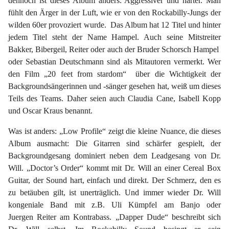
dennoch ist dieses Album anders: Aggressiver und härter. Man
fühlt den Ärger in der Luft, wie er von den Rockabilly-Jungs der
wilden 60er provoziert wurde. Das Album hat 12 Titel und hinter
jedem Titel steht der Name Hampel. Auch seine Mitstreiter
Bakker, Bibergeil, Reiter oder auch der Bruder Schorsch Hampel
oder Sebastian Deutschmann sind als Mitautoren vermerkt. Wer
den Film „20 feet from stardom“ über die Wichtigkeit der
Backgroundsängerinnen und -sänger gesehen hat, weiß um dieses
Teils des Teams. Daher seien auch Claudia Cane, Isabell Kopp
und Oscar Kraus benannt.
Was ist anders: „Low Profile“ zeigt die kleine Nuance, die dieses
Album ausmacht: Die Gitarren sind schärfer gespielt, der
Backgroundgesang dominiert neben dem Leadgesang von Dr.
Will. „Doctor’s Order“ kommt mit Dr. Will an einer Cereal Box
Guitar, der Sound hart, einfach und direkt. Der Schmerz, den es
zu betäuben gilt, ist unerträglich. Und immer wieder Dr. Will
kongeniale Band mit z.B. Uli Kümpfel am Banjo oder
Juergen Reiter am Kontrabass. „Dapper Dude“ beschreibt sich