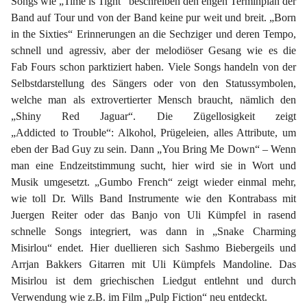
Songs wie „Time is Tight“ beschreiben den engen Terminplan der
Band auf Tour und von der Band keine pur weit und breit. „Born
in the Sixties“ Erinnerungen an die Sechziger und deren Tempo,
schnell und agressiv, aber der melodiöser Gesang wie es die
Fab Fours schon parktiziert haben. Viele Songs handeln von der
Selbstdarstellung des Sängers oder von den Statussymbolen,
welche man als extrovertierter Mensch braucht, nämlich den
„Shiny Red Jaguar“. Die Zügellosigkeit zeigt
„Addicted to Trouble“: Alkohol, Prügeleien, alles Attribute, um
eben der Bad Guy zu sein. Dann „You Bring Me Down“ – Wenn
man eine Endzeitstimmung sucht, hier wird sie in Wort und
Musik umgesetzt. „Gumbo French“ zeigt wieder einmal mehr,
wie toll Dr. Wills Band Instrumente wie den Kontrabass mit
Juergen Reiter oder das Banjo von Uli Kümpfel in rasend
schnelle Songs integriert, was dann in „Snake Charming
Misirlou“ endet. Hier duellieren sich Sashmo Biebergeils und
Arrjan Bakkers Gitarren mit Uli Kümpfels Mandoline. Das
Misirlou ist dem griechischen Liedgut entlehnt und durch
Verwendung wie z.B. im Film „Pulp Fiction“ neu entdeckt.