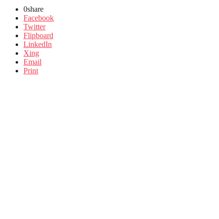
0
share
Facebook
Twitter
Flipboard
LinkedIn
Xing
Email
Print