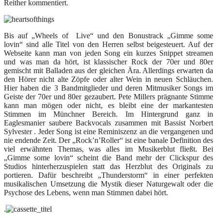
Reither kommentiert.
Bis auf „Wheels of Live“ und den Bonustrack „Gimme some
lovin“ sind alle Titel von den Herren selbst beigesteuert. Auf der
Webseite kann man von jeden Song ein kurzes Snippet streamen
und was man da hört, ist klassischer Rock der 70er und 80er
gemischt mit Balladen aus der gleichen Ära. Allerdings erwarten da
den Hörer nicht alte Zöpfe oder alter Wein in neuen Schläuchen.
Hier haben die 3 Bandmitglieder und deren Mitmusiker Songs im
Geiste der 70er und 80er gezaubert. Pete Millers prägnante Stimme
kann man mögen oder nicht, es bleibt eine der markantesten
Stimmen im Münchner Bereich. Im Hintergrund ganz in
Eaglesmanier saubere Backvocals zusammen mit Bassist Norbert
Sylvester . Jeder Song ist eine Reminiszenz an die vergangenen und
nie endende Zeit. Der „Rock’n’Roller“ ist eine banale Definition des
viel erwähnten Themas, was alles im Musikerblut fließt. Bei
„Gimme some lovin“ scheint die Band mehr der Clickspur des
Studios hinterherzuspielen statt das Herzblut des Originals zu
portieren. Dafür beschreibt „Thunderstorm“ in einer perfekten
musikalischen Umsetzung die Mystik dieser Naturgewalt oder die
Psychose des Lebens, wenn man Stimmen dabei hört.
.