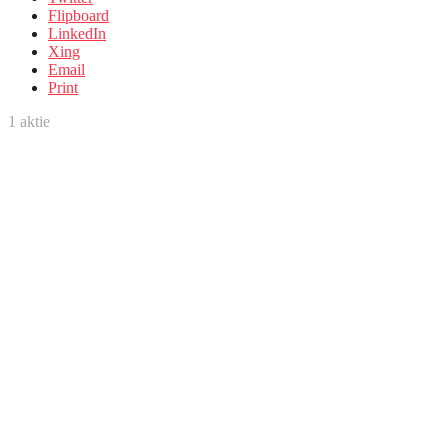
Flipboard
LinkedIn
Xing
Email
Print
1
aktie