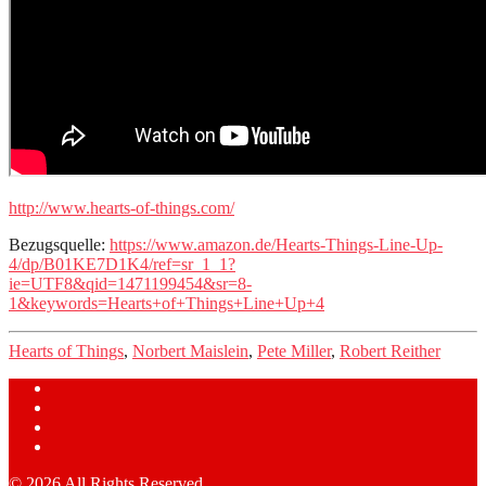
http://www.hearts-of-things.com/
Bezugsquelle:
https://www.amazon.de/Hearts-Things-Line-Up-
4/dp/B01KE7D1K4/ref=sr_1_1?
ie=UTF8&qid=1471199454&sr=8-
1&keywords=Hearts+of+Things+Line+Up+4
Hearts of Things
,
Norbert Maislein
,
Pete Miller
,
Robert Reither
© 2026 All Rights Reserved