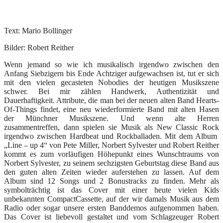
Text: Mario Bollinger
Bilder: Robert Reither
Wenn jemand so wie ich musikalisch irgendwo zwischen den
Anfang Siebzigern bis Ende Achtziger aufgewachsen ist, tut er sich
mit den vielen gecasteten Nobodies der heutigen Musikszene
schwer. Bei mir zählen Handwerk, Authentizität und
Dauerhaftigkeit. Attribute, die man bei der neuen alten Band Hearts-
Of-Things findet, eine neu wiederformierte Band mit alten Hasen
der Münchner Musikszene. Und wenn alte Herren
zusammentreffen, dann spielen sie Musik als New Classic Rock
irgendwo zwischen Hardbeat und Rockballaden. Mit dem Album
„Line – up 4“ von Pete Miller, Norbert Sylvester und Robert Reither
kommt es zum vorläufigen Höhepunkt eines Wunschtraums von
Norbert Sylvester, zu seinem sechzigsten Geburtstag diese Band aus
den guten alten Zeiten wieder auferstehen zu lassen. Auf dem
Album sind 12 Songs und 2 Bonustracks zu finden. Mehr als
symbolträchtig ist das Cover mit einer heute vielen Kids
unbekannten CompactCassette, auf der wir damals Musik aus dem
Radio oder sogar unsere ersten Banddemos aufgenommen haben.
Das Cover ist liebevoll gestaltet und vom Schlagzeuger Robert