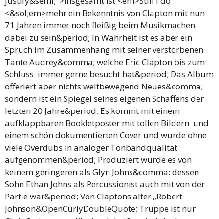
justify&semi;">Insgesamt ist <em>Still I do
<&sol;em>mehr ein Bekenntnis von Clapton mit nun
71 Jahren immer noch fleißig beim Musikmachen
dabei zu sein&period; In Wahrheit ist es aber ein
Spruch im Zusammenhang mit seiner verstorbenen
Tante Audrey&comma; welche Eric Clapton bis zum
Schluss immer gerne besucht hat&period; Das Album
offeriert aber nichts weltbewegend Neues&comma;
sondern ist ein Spiegel seines eigenen Schaffens der
letzten 20 Jahre&period; Es kommt mit einem
aufklappbaren Bookletposter mit tollen Bildern und
einem schön dokumentierten Cover und wurde ohne
viele Overdubs in analoger Tonbandqualität
aufgenommen&period; Produziert wurde es von
keinem geringeren als Glyn Johns&comma; dessen
Sohn Ethan Johns als Percussionist auch mit von der
Partie war&period; Von Claptons alter „Robert
Johnson&OpenCurlyDoubleQuote; Truppe ist nur