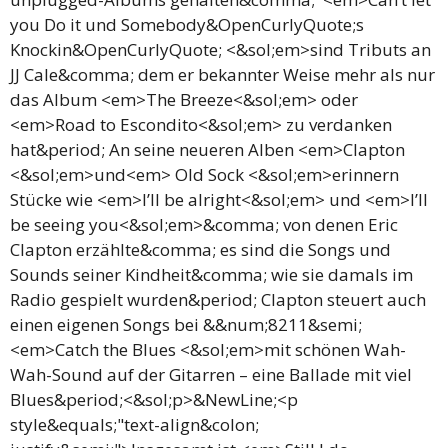
you Do it und Somebody&OpenCurlyQuote;s
Knockin&OpenCurlyQuote; <&sol;em>sind Tributs an
JJ Cale&comma; dem er bekannter Weise mehr als nur
das Album <em>The Breeze<&sol;em> oder
<em>Road to Escondito<&sol;em> zu verdanken
hat&period; An seine neueren Alben <em>Clapton
<&sol;em>und<em> Old Sock <&sol;em>erinnern
Stücke wie <em>I’ll be alright<&sol;em> und <em>I’ll
be seeing you<&sol;em>&comma; von denen Eric
Clapton erzählte&comma; es sind die Songs und
Sounds seiner Kindheit&comma; wie sie damals im
Radio gespielt wurden&period; Clapton steuert auch
einen eigenen Songs bei &&num;8211&semi;
<em>Catch the Blues <&sol;em>mit schönen Wah-
Wah-Sound auf der Gitarren – eine Ballade mit viel
Blues&period;<&sol;p>&NewLine;<p
style&equals;"text-align&colon;