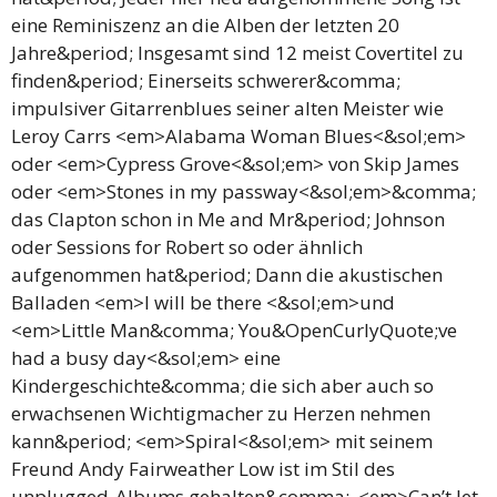
eine Reminiszenz an die Alben der letzten 20
Jahre&period; Insgesamt sind 12 meist Covertitel zu
finden&period; Einerseits schwerer&comma;
impulsiver Gitarrenblues seiner alten Meister wie
Leroy Carrs <em>Alabama Woman Blues<&sol;em>
oder <em>Cypress Grove<&sol;em> von Skip James
oder <em>Stones in my passway<&sol;em>&comma;
das Clapton schon in Me and Mr&period; Johnson
oder Sessions for Robert so oder ähnlich
aufgenommen hat&period; Dann die akustischen
Balladen <em>I will be there <&sol;em>und
<em>Little Man&comma; You&OpenCurlyQuote;ve
had a busy day<&sol;em> eine
Kindergeschichte&comma; die sich aber auch so
erwachsenen Wichtigmacher zu Herzen nehmen
kann&period; <em>Spiral<&sol;em> mit seinem
Freund Andy Fairweather Low ist im Stil des
unplugged-Albums gehalten&comma; <em>Can’t let