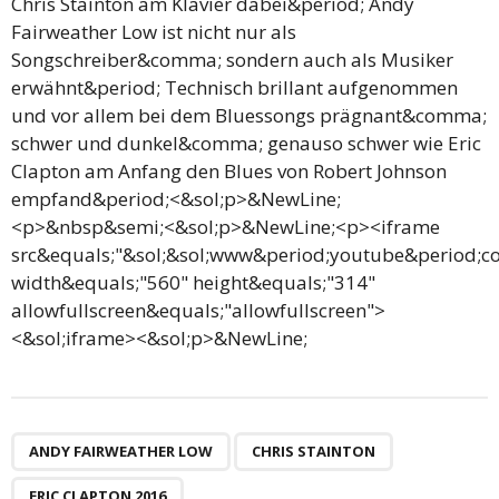
Chris Stainton am Klavier dabei&period; Andy
Fairweather Low ist nicht nur als
Songschreiber&comma; sondern auch als Musiker
erwähnt&period; Technisch brillant aufgenommen
und vor allem bei dem Bluessongs prägnant&comma;
schwer und dunkel&comma; genauso schwer wie Eric
Clapton am Anfang den Blues von Robert Johnson
empfand&period;<&sol;p>&NewLine;
<p>&nbsp&semi;<&sol;p>&NewLine;<p><iframe
src&equals;"&sol;&sol;www&period;youtube&period;
width&equals;"560" height&equals;"314"
allowfullscreen&equals;"allowfullscreen">
<&sol;iframe><&sol;p>&NewLine;
ANDY FAIRWEATHER LOW
CHRIS STAINTON
ERIC CLAPTON 2016