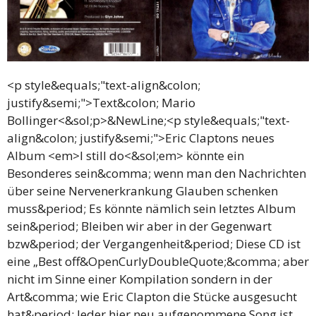
<p style&equals;"text-align&colon;
justify&semi;">Text&colon; Mario
Bollinger<&sol;p>&NewLine;<p style&equals;"text-
align&colon; justify&semi;">Eric Claptons neues
Album <em>I still do<&sol;em> könnte ein
Besonderes sein&comma; wenn man den Nachrichten
über seine Nervenerkrankung Glauben schenken
muss&period; Es könnte nämlich sein letztes Album
sein&period; Bleiben wir aber in der Gegenwart
bzw&period; der Vergangenheit&period; Diese CD ist
eine „Best off&OpenCurlyDoubleQuote;&comma; aber
nicht im Sinne einer Kompilation sondern in der
Art&comma; wie Eric Clapton die Stücke ausgesucht
hat&period; Jeder hier neu aufgenommene Song ist