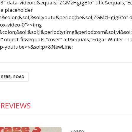
3" data-videoid&equals;"ZGMzHgigBfo" title&equals;"Ed
a placeholder
ps&colon;&sol;&sol;youtu&period;be&sol;ZGMzHgigBfo" d
box-video-0"><img
s&colon;&sol;&sol;i&period;ytimg&period;com&sol;vi&so
l" object-fit&equals;"cover" alt&equals;"Edgar Winter -
mp-youtube><&sol;p>&NewLine;
REBEL ROAD
:
REVIEWS
REVIEWS