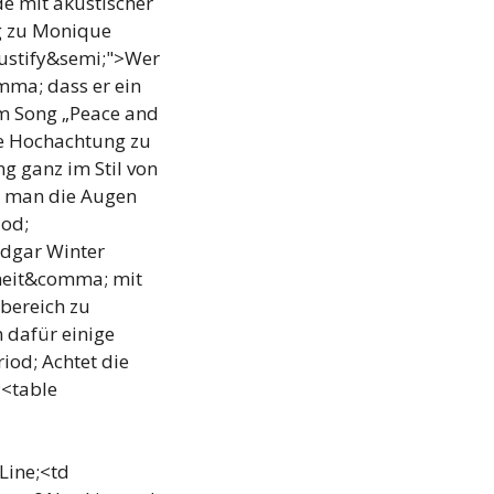
de mit akustischer
ng zu Monique
justify&semi;">Wer
mma; dass er ein
im Song „Peace and
e Hochachtung zu
g ganz im Stil von
 man die Augen
iod;
Edgar Winter
nheit&comma; mit
bereich zu
 dafür einige
od; Achtet die
;<table
ine;<td