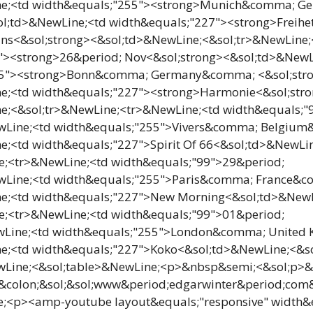
ne;<td width&equals;"255"><strong>Munich&comma; 
ol;td>&NewLine;<td width&equals;"227"><strong>Freihe
uns<&sol;strong><&sol;td>&NewLine;<&sol;tr>&NewLine
"><strong>26&period; Nov<&sol;strong><&sol;td>&NewL
55"><strong>Bonn&comma; Germany&comma; <&sol;str
e;<td width&equals;"227"><strong>Harmonie<&sol;str
e;<&sol;tr>&NewLine;<tr>&NewLine;<td width&equals;"
wLine;<td width&equals;"255">Vivers&comma; Belgiu
e;<td width&equals;"227">Spirit Of 66<&sol;td>&NewLin
e;<tr>&NewLine;<td width&equals;"99">29&period;
wLine;<td width&equals;"255">Paris&comma; France&
e;<td width&equals;"227">New Morning<&sol;td>&NewL
e;<tr>&NewLine;<td width&equals;"99">01&period;
wLine;<td width&equals;"255">London&comma; Unite
e;<td width&equals;"227">Koko<&sol;td>&NewLine;<&so
wLine;<&sol;table>&NewLine;<p>&nbsp&semi;<&sol;p>
p&colon;&sol;&sol;www&period;edgarwinter&period;co
;<p><amp-youtube layout&equals;"responsive" width&