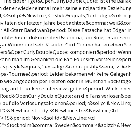
 „The closer I get&OpenCurlyDoubleQuote; ist eine Balla
 der er wieder einmal mehr seine einzigartige Beziehu
;<&sol;p>&NewLine;<p style&equals;"text-align&colon; 
ivitäten der letzten Jahre beobachtete&comma; weiß&co
arr All-Starr Band war&period; Diese Tatsache hat Edgar 
ubleQuote; dokumentiert&comma; um Ringo Starr sein
gar Winter und sein Koautor Curt Cuomo haben einen Son
pers&OpenCurlyDoubleQuote; komponiert&period; Wenn
ann man im Gedanken die Fab Four sich vorstellen&per
<p style&equals;"text-align&colon; justify&semi;">Die 
ropa-Tournee&period; Leider bekamen wir keine Gelege
b wie angeboten per Telefon oder in München Backstage
mag auf Tour keine Interviews geben&period; Wir können
 Road&OpenCurlyDoubleQuote; an die Fans verlosen&peri
r auf die Verlosungsaktionen&period;<&sol;p>&NewLine
81">&NewLine;<tbody>&NewLine;<tr>&NewLine;<td
">15&period; Nov<&sol;td>&NewLine;<td
55">Stockholm&comma; Sweden&comma;<&sol;td>&NewL