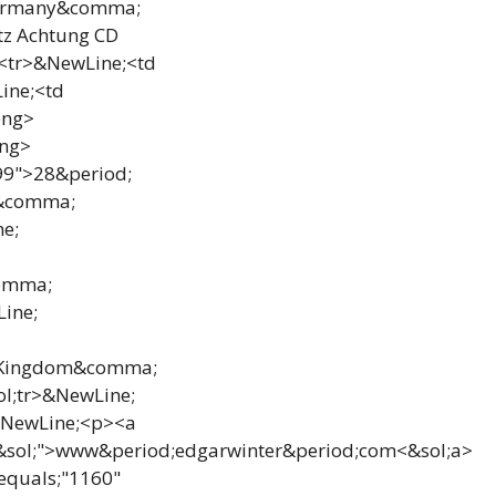
Germany&comma;
tz Achtung CD
;<tr>&NewLine;<td
ine;<td
ong>
ong>
99">28&period;
m&comma;
e;
comma;
ine;
d Kingdom&comma;
l;tr>&NewLine;
&NewLine;<p><a
m&sol;">www&period;edgarwinter&period;com<&sol;a>
equals;"1160"