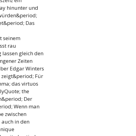
szenz ein
ay hinunter und
 würden&period;
tet&period; Das
t seinem
sst rau
lassen gleich den
ngener Zeiten
aber Edgar Winters
 zeigt&period; Für
ma; das virtuos
lyQuote; the
n&period; Der
period; Wenn man
be zwischen
 auch in den
onique