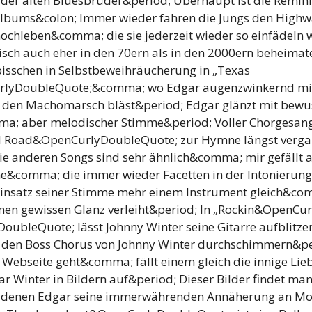
 der alten Bluesbrüder&period; Überhaupt ist die Remini
Albums&colon; Immer wieder fahren die Jungs den Highw
 hochleben&comma; die sie jederzeit wieder so einfädeln
lisch auch eher in den 70ern als in den 2000ern beheima
 bisschen in Selbstbeweihräucherung in „Texas
lyDoubleQuote;&comma; wo Edgar augenzwinkernd mi
 den Machomarsch bläst&period; Edgar glänzt mit bewu
a; aber melodischer Stimme&period; Voller Chorgesang 
el Road&OpenCurlyDoubleQuote; zur Hymne längst verga
e anderen Songs sind sehr ähnlich&comma; mir gefällt 
e&comma; die immer wieder Facetten in der Intonierung
insatz seiner Stimme mehr einem Instrument gleich&com
nen gewissen Glanz verleiht&period; In „Rockin&OpenCur
ubleQuote; lässt Johnny Winter seine Gitarre aufblitze
rt den Boss Chorus von Johnny Winter durchschimmern&
 Webseite geht&comma; fällt einem gleich die innige Lie
 Winter in Bildern auf&period; Dieser Bilder findet man
 denen Edgar seine immerwährenden Annäherung an M