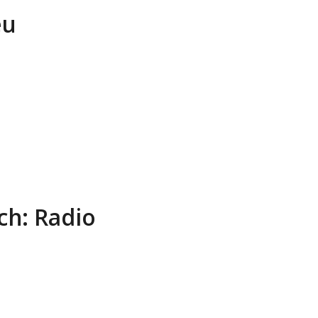
eu
h: Radio