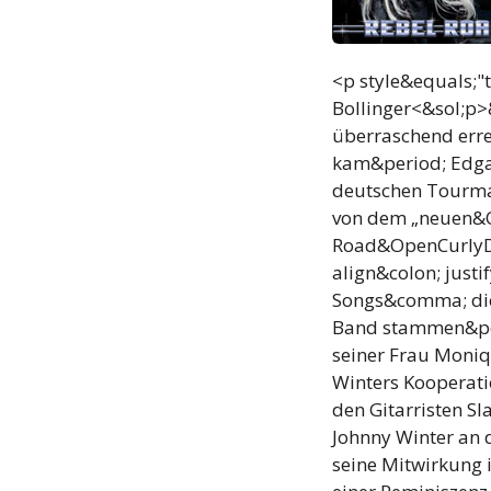
<p style&equals;"
Bollinger<&sol;p>
überraschend err
kam&period; Edga
deutschen Tourma
von dem „neuen&
Road&OpenCurlyDo
align&colon; jus
Songs&comma; die
Band stammen&per
seiner Frau Moniq
Winters Kooperati
den Gitarristen S
Johnny Winter an 
seine Mitwirkung