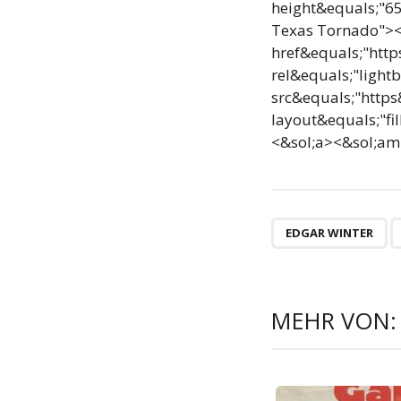
height&equals;"65
Texas Tornado"><
href&equals;"htt
rel&equals;"light
src&equals;"http
layout&equals;"fil
<&sol;a><&sol;a
EDGAR WINTER
MEHR VON