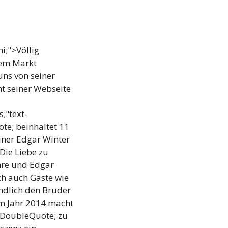
i;">Völlig
dem Markt
ns von seiner
t seiner Webseite
;"text-
e; beinhaltet 11
ner Edgar Winter
ie Liebe zu
hre und Edgar
ch auch Gäste wie
ndlich den Bruder
im Jahr 2014 macht
yDoubleQuote; zu