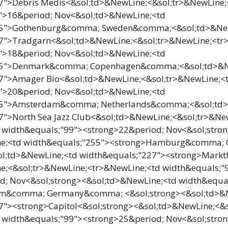
7">Debris Medis<&sol;td>&NewLine;<&sol;tr>&NewLine;
">16&period; Nov<&sol;td>&NewLine;<td
55">Gothenburg&comma; Sweden&comma;<&sol;td>&Ne
7">Tradgarn<&sol;td>&NewLine;<&sol;tr>&NewLine;<tr
">18&period; Nov<&sol;td>&NewLine;<td
55">Denmark&comma; Copenhagen&comma;<&sol;td>&N
7">Amager Bio<&sol;td>&NewLine;<&sol;tr>&NewLine;<
">20&period; Nov<&sol;td>&NewLine;<td
55">Amsterdam&comma; Netherlands&comma;<&sol;td>
7">North Sea Jazz Club<&sol;td>&NewLine;<&sol;tr>&Ne
 width&equals;"99"><strong>22&period; Nov<&sol;stro
ne;<td width&equals;"255"><strong>Hamburg&comma
ol;td>&NewLine;<td width&equals;"227"><strong>Markth
e;<&sol;tr>&NewLine;<tr>&NewLine;<td width&equals;"
d; Nov<&sol;strong><&sol;td>&NewLine;<td width&equa
m&comma; Germany&comma; <&sol;strong><&sol;td>&N
7"><strong>Capitol<&sol;strong><&sol;td>&NewLine;<&s
 width&equals;"99"><strong>25&period; Nov<&sol;stro