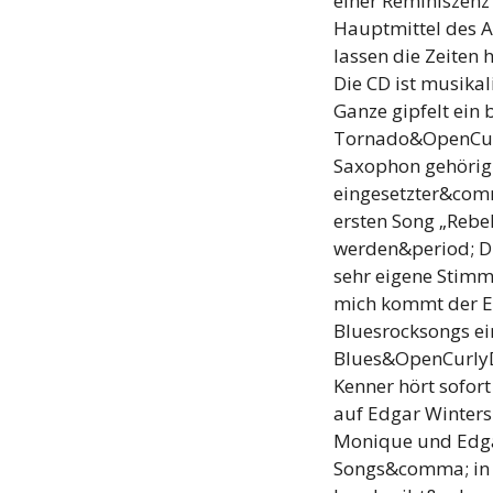
einer Reminiszenz
Hauptmittel des 
lassen die Zeiten
Die CD ist musika
Ganze gipfelt ein
Tornado&OpenCur
Saxophon gehörig
eingesetzter&comm
ersten Song „Reb
werden&period; Di
sehr eigene Stimm
mich kommt der E
Bluesrocksongs ei
Blues&OpenCurlyDo
Kenner hört sofo
auf Edgar Winters
Monique und Edgar
Songs&comma; in