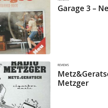
Garage 3 – N
REVIEWS
Metz&Geratsc
Metzger