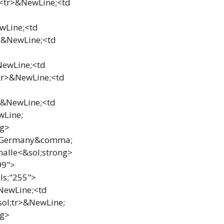
<tr>&NewLine;<td
wLine;<td
>&NewLine;<td
ewLine;<td
tr>&NewLine;<td
&NewLine;<td
wLine;
ng>
; Germany&comma;
alle<&sol;strong>
99">
ls;"255">
ewLine;<td
ol;tr>&NewLine;
ng>