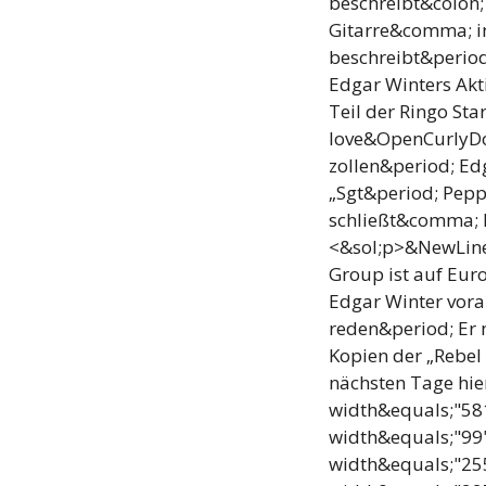
beschreibt&colon;
Gitarre&comma; in
beschreibt&period
Edgar Winters Akt
Teil der Ringo St
love&OpenCurlyDo
zollen&period; Ed
„Sgt&period; Pep
schließt&comma; k
<&sol;p>&NewLine;
Group ist auf Eu
Edgar Winter vora
reden&period; Er 
Kopien der „Rebel
nächsten Tage hie
width&equals;"5
width&equals;"99
width&equals;"2