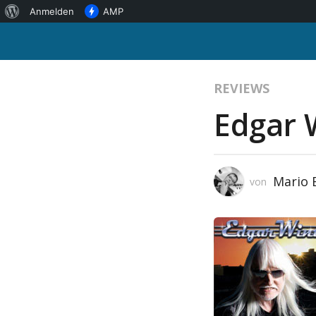
Über
Anmelden
AMP
WordPress
REVIEWS
Edgar 
Mario
von