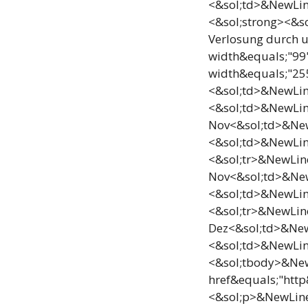
<&sol;td>&NewLi
<&sol;strong><&s
Verlosung durch 
width&equals;"99
width&equals;"2
<&sol;td>&NewLin
<&sol;td>&NewLin
Nov<&sol;td>&Ne
<&sol;td>&NewLin
<&sol;tr>&NewLin
Nov<&sol;td>&Ne
<&sol;td>&NewLin
<&sol;tr>&NewLin
Dez<&sol;td>&Ne
<&sol;td>&NewLin
<&sol;tbody>&Ne
href&equals;"htt
<&sol;p>&NewLine