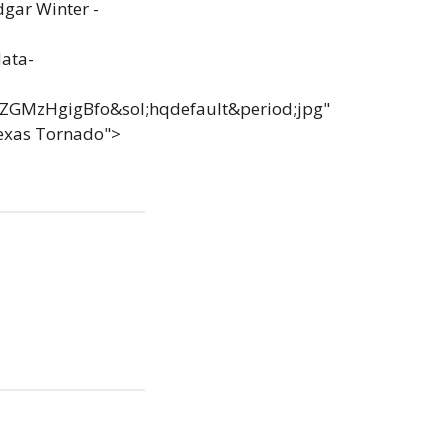
gar Winter -
ata-
l;ZGMzHgigBfo&sol;hqdefault&period;jpg"
 Texas Tornado">