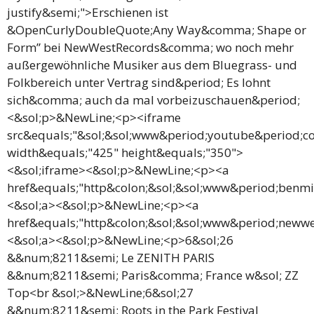
justify&semi;">Erschienen ist
&OpenCurlyDoubleQuote;Any Way&comma; Shape or
Form” bei NewWestRecords&comma; wo noch mehr
außergewöhnliche Musiker aus dem Bluegrass- und
Folkbereich unter Vertrag sind&period; Es lohnt
sich&comma; auch da mal vorbeizuschauen&period;
<&sol;p>&NewLine;<p><iframe
src&equals;"&sol;&sol;www&period;youtube&period;
width&equals;"425" height&equals;"350">
<&sol;iframe><&sol;p>&NewLine;<p><a
href&equals;"http&colon;&sol;&sol;www&period;benm
<&sol;a><&sol;p>&NewLine;<p><a
href&equals;"http&colon;&sol;&sol;www&period;neww
<&sol;a><&sol;p>&NewLine;<p>6&sol;26
&&num;8211&semi; Le ZENITH PARIS
&&num;8211&semi; Paris&comma; France w&sol; ZZ
Top<br &sol;>&NewLine;6&sol;27
&&num;8211&semi; Roots in the Park Festival