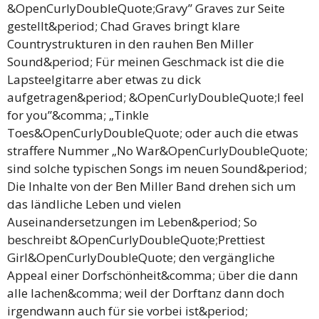
&OpenCurlyDoubleQuote;Gravy” Graves zur Seite
gestellt&period; Chad Graves bringt klare
Countrystrukturen in den rauhen Ben Miller
Sound&period; Für meinen Geschmack ist die die
Lapsteelgitarre aber etwas zu dick
aufgetragen&period; &OpenCurlyDoubleQuote;I feel
for you”&comma; „Tinkle
Toes&OpenCurlyDoubleQuote; oder auch die etwas
straffere Nummer „No War&OpenCurlyDoubleQuote;
sind solche typischen Songs im neuen Sound&period;
Die Inhalte von der Ben Miller Band drehen sich um
das ländliche Leben und vielen
Auseinandersetzungen im Leben&period; So
beschreibt &OpenCurlyDoubleQuote;Prettiest
Girl&OpenCurlyDoubleQuote; den vergängliche
Appeal einer Dorfschönheit&comma; über die dann
alle lachen&comma; weil der Dorftanz dann doch
irgendwann auch für sie vorbei ist&period;