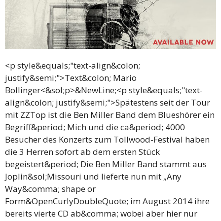
<p style&equals;"text-align&colon;
justify&semi;">Text&colon; Mario
Bollinger<&sol;p>&NewLine;<p style&equals;"text-
align&colon; justify&semi;">Spätestens seit der Tour
mit ZZTop ist die Ben Miller Band dem Blueshörer ein
Begriff&period; Mich und die ca&period; 4000
Besucher des Konzerts zum Tollwood-Festival haben
die 3 Herren sofort ab dem ersten Stück
begeistert&period; Die Ben Miller Band stammt aus
Joplin&sol;Missouri und lieferte nun mit „Any
Way&comma; shape or
Form&OpenCurlyDoubleQuote; im August 2014 ihre
bereits vierte CD ab&comma; wobei aber hier nur