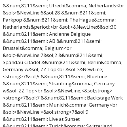
&&num;8211&semi; Utrecht&comma; Netherlands<br
&sol;>&NewLine;6&sol;28 &&num;8211&semi;
Parkpop &&num;8211&semi; The Hague&comma;
Netherlands&period;<br &sol;>&NewLine;6&sol;30
&&num;8211&semi; Ancienne Belgique
&&num;8211&semi; AB &&num;8211&semi;
Brussels&comma; Belgium<br
&sol;>&NewLine;7&sol;2 &&num;8211&semi;
Spandau Citadel &&num;8211&semi; Berlin&comma;
Germany w&sol; ZZ Top<br &sol;>&NewLine;
<strong>7&sol;5 &&num;8211&semi; Bluetone
&&num;8211&semi; Straubing&comma; Germany
w&sol; ZZ Top<br &sol;>&NewLine;<&sol;strong>
<strong>7&sol;7 &&num;8211&semi; Backstage Werk
&&num;8211&semi; Munich&comma; Germany<br
&sol;>&NewLine;<&sol;strong>7&sol;9
&&num;8211&semi; Live at Sunset
&&num;8211&semi; Zurich&comma; Switzerland