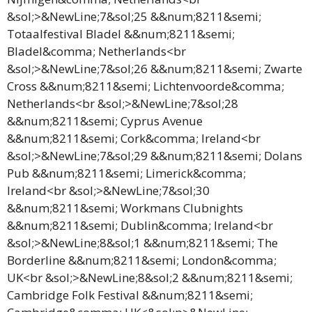
&sol;>&NewLine;7&sol;25 &&num;8211&semi;
Totaalfestival Bladel &&num;8211&semi;
Bladel&comma; Netherlands<br
&sol;>&NewLine;7&sol;26 &&num;8211&semi; Zwarte
Cross &&num;8211&semi; Lichtenvoorde&comma;
Netherlands<br &sol;>&NewLine;7&sol;28
&&num;8211&semi; Cyprus Avenue
&&num;8211&semi; Cork&comma; Ireland<br
&sol;>&NewLine;7&sol;29 &&num;8211&semi; Dolans
Pub &&num;8211&semi; Limerick&comma;
Ireland<br &sol;>&NewLine;7&sol;30
&&num;8211&semi; Workmans Clubnights
&&num;8211&semi; Dublin&comma; Ireland<br
&sol;>&NewLine;8&sol;1 &&num;8211&semi; The
Borderline &&num;8211&semi; London&comma;
UK<br &sol;>&NewLine;8&sol;2 &&num;8211&semi;
Cambridge Folk Festival &&num;8211&semi;