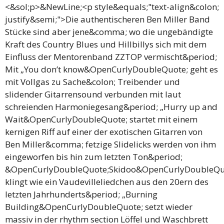
<&sol;p>&NewLine;<p style&equals;"text-align&colon;
justify&semi;">Die authentischeren Ben Miller Band
Stücke sind aber jene&comma; wo die ungebändigte
Kraft des Country Blues und Hillbillys sich mit dem
Einfluss der Mentorenband ZZTOP vermischt&period;
Mit „You don’t know&OpenCurlyDoubleQuote; geht es
mit Vollgas zu Sache&colon; Treibender und
slidender Gitarrensound verbunden mit laut
schreienden Harmoniegesang&period; „Hurry up and
Wait&OpenCurlyDoubleQuote; startet mit einem
kernigen Riff auf einer der exotischen Gitarren von
Ben Miller&comma; fetzige Slidelicks werden von ihm
eingeworfen bis hin zum letzten Ton&period;
&OpenCurlyDoubleQuote;Skidoo&OpenCurlyDoubleQu
klingt wie ein Vaudevilleliedchen aus den 20ern des
letzten Jahrhunderts&period; „Burning
Building&OpenCurlyDoubleQuote; setzt wieder
massiv in der rhythm section Löffel und Waschbrett