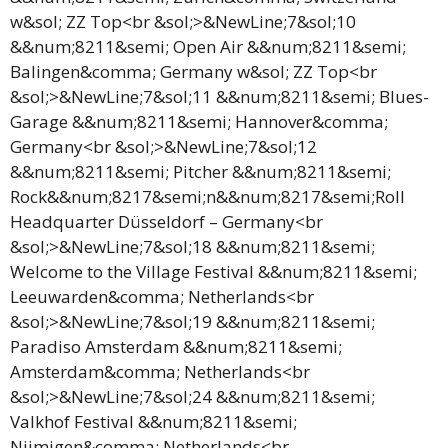
w&sol; ZZ Top<br &sol;>&NewLine;7&sol;10
&&num;8211&semi; Open Air &&num;8211&semi;
Balingen&comma; Germany w&sol; ZZ Top<br
&sol;>&NewLine;7&sol;11 &&num;8211&semi; Blues-
Garage &&num;8211&semi; Hannover&comma;
Germany<br &sol;>&NewLine;7&sol;12
&&num;8211&semi; Pitcher &&num;8211&semi;
Rock&&num;8217&semi;n&&num;8217&semi;Roll
Headquarter Düsseldorf – Germany<br
&sol;>&NewLine;7&sol;18 &&num;8211&semi;
Welcome to the Village Festival &&num;8211&semi;
Leeuwarden&comma; Netherlands<br
&sol;>&NewLine;7&sol;19 &&num;8211&semi;
Paradiso Amsterdam &&num;8211&semi;
Amsterdam&comma; Netherlands<br
&sol;>&NewLine;7&sol;24 &&num;8211&semi;
Valkhof Festival &&num;8211&semi;
Nijmigen&comma; Netherlands<br