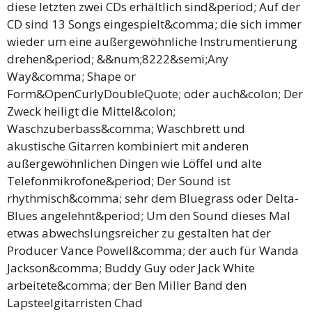
diese letzten zwei CDs erhältlich sind&period; Auf der
CD sind 13 Songs eingespielt&comma; die sich immer
wieder um eine außergewöhnliche Instrumentierung
drehen&period; &&num;8222&semi;Any
Way&comma; Shape or
Form&OpenCurlyDoubleQuote; oder auch&colon; Der
Zweck heiligt die Mittel&colon;
Waschzuberbass&comma; Waschbrett und
akustische Gitarren kombiniert mit anderen
außergewöhnlichen Dingen wie Löffel und alte
Telefonmikrofone&period; Der Sound ist
rhythmisch&comma; sehr dem Bluegrass oder Delta-
Blues angelehnt&period; Um den Sound dieses Mal
etwas abwechslungsreicher zu gestalten hat der
Producer Vance Powell&comma; der auch für Wanda
Jackson&comma; Buddy Guy oder Jack White
arbeitete&comma; der Ben Miller Band den
Lapsteelgitarristen Chad