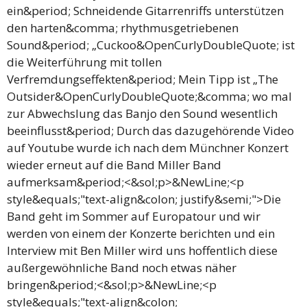
ein&period; Schneidende Gitarrenriffs unterstützen
den harten&comma; rhythmusgetriebenen
Sound&period; „Cuckoo&OpenCurlyDoubleQuote; ist
die Weiterführung mit tollen
Verfremdungseffekten&period; Mein Tipp ist „The
Outsider&OpenCurlyDoubleQuote;&comma; wo mal
zur Abwechslung das Banjo den Sound wesentlich
beeinflusst&period; Durch das dazugehörende Video
auf Youtube wurde ich nach dem Münchner Konzert
wieder erneut auf die Band Miller Band
aufmerksam&period;<&sol;p>&NewLine;<p
style&equals;"text-align&colon; justify&semi;">Die
Band geht im Sommer auf Europatour und wir
werden von einem der Konzerte berichten und ein
Interview mit Ben Miller wird uns hoffentlich diese
außergewöhnliche Band noch etwas näher
bringen&period;<&sol;p>&NewLine;<p
style&equals;"text-align&colon;