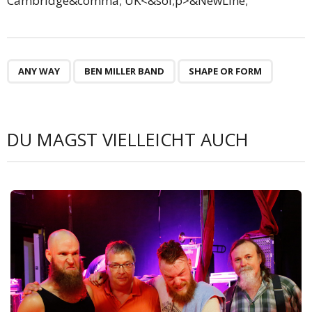
Cambridge&comma; UK<&sol;p>&NewLine;
ANY WAY
BEN MILLER BAND
SHAPE OR FORM
DU MAGST VIELLEICHT AUCH