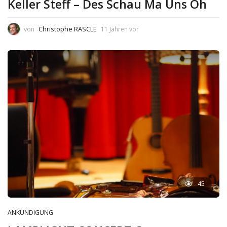
Keller Steff – Des Schau Ma Uns Oh
Christophe RASCLE
von
11 Jahren vor
45
ANKÜNDIGUNG