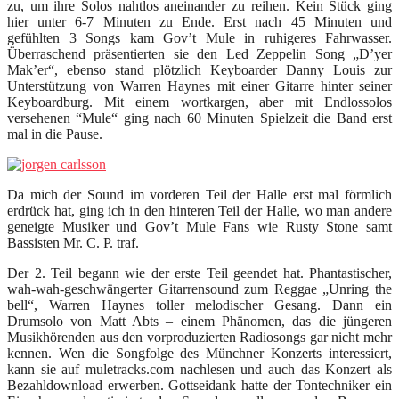
zu, um ihre Solos nahtlos aneinander zu reihen. Kein Stück ging
hier unter 6-7 Minuten zu Ende. Erst nach 45 Minuten und
gefühlten 3 Songs kam Gov’t Mule in ruhigeres Fahrwasser.
Überraschend präsentierten sie den Led Zeppelin Song „D’yer
Mak’er“, ebenso stand plötzlich Keyboarder Danny Louis zur
Unterstützung von Warren Haynes mit einer Gitarre hinter seiner
Keyboardburg. Mit einem wortkargen, aber mit Endlossolos
versehenen “Mule“ ging nach 60 Minuten Spielzeit die Band erst
mal in die Pause.
Da mich der Sound im vorderen Teil der Halle erst mal förmlich
erdrück hat, ging ich in den hinteren Teil der Halle, wo man andere
geneigte Musiker und Gov’t Mule Fans wie Rusty Stone samt
Bassisten Mr. C. P. traf.
Der 2. Teil begann wie der erste Teil geendet hat. Phantastischer,
wah-wah-geschwängerter Gitarrensound zum Reggae „Unring the
bell“, Warren Haynes toller melodischer Gesang. Dann ein
Drumsolo von Matt Abts – einem Phänomen, das die jüngeren
Musikhörenden aus den vorproduzierten Radiosongs gar nicht mehr
kennen. Wen die Songfolge des Münchner Konzerts interessiert,
kann sie auf muletracks.com nachlesen und auch das Konzert als
Bezahldownload erwerben. Gottseidank hatte der Tontechniker ein