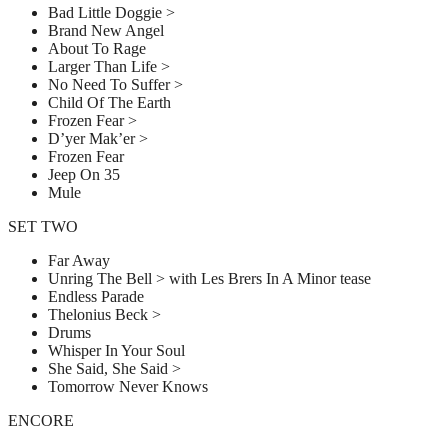
Bad Little Doggie >
Brand New Angel
About To Rage
Larger Than Life >
No Need To Suffer >
Child Of The Earth
Frozen Fear >
D’yer Mak’er >
Frozen Fear
Jeep On 35
Mule
SET TWO
Far Away
Unring The Bell > with Les Brers In A Minor tease
Endless Parade
Thelonius Beck >
Drums
Whisper In Your Soul
She Said, She Said >
Tomorrow Never Knows
ENCORE