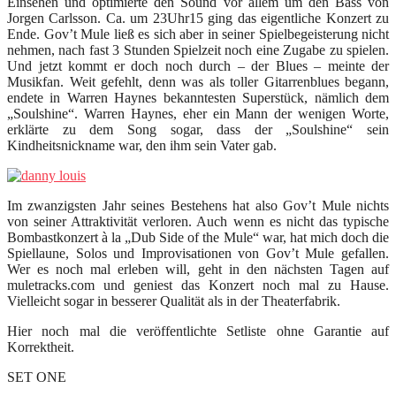
Einsehen und optimierte den Sound vor allem um den Bass von
Jorgen Carlsson. Ca. um 23Uhr15 ging das eigentliche Konzert zu
Ende. Gov’t Mule ließ es sich aber in seiner Spielbegeisterung nicht
nehmen, nach fast 3 Stunden Spielzeit noch eine Zugabe zu spielen.
Und jetzt kommt er doch noch durch – der Blues – meinte der
Musikfan. Weit gefehlt, denn was als toller Gitarrenblues begann,
endete in Warren Haynes bekanntesten Superstück, nämlich dem
„Soulshine“. Warren Haynes, eher ein Mann der wenigen Worte,
erklärte zu dem Song sogar, dass der „Soulshine“ sein
Kindheitsnickname war, den ihm sein Vater gab.
Im zwanzigsten Jahr seines Bestehens hat also Gov’t Mule nichts
von seiner Attraktivität verloren. Auch wenn es nicht das typische
Bombastkonzert à la „Dub Side of the Mule“ war, hat mich doch die
Spiellaune, Solos und Improvisationen von Gov’t Mule gefallen.
Wer es noch mal erleben will, geht in den nächsten Tagen auf
muletracks.com und geniest das Konzert noch mal zu Hause.
Vielleicht sogar in besserer Qualität als in der Theaterfabrik.
Hier noch mal die veröffentlichte Setliste ohne Garantie auf
Korrektheit.
SET ONE