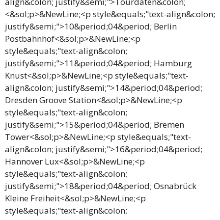
align&colon; justify&semi;">Tourdaten&colon;
<&sol;p>&NewLine;<p style&equals;"text-align&colon;
justify&semi;">10&period;04&period; Berlin
Postbahnhof<&sol;p>&NewLine;<p
style&equals;"text-align&colon;
justify&semi;">11&period;04&period; Hamburg
Knust<&sol;p>&NewLine;<p style&equals;"text-
align&colon; justify&semi;">14&period;04&period;
Dresden Groove Station<&sol;p>&NewLine;<p
style&equals;"text-align&colon;
justify&semi;">15&period;04&period; Bremen
Tower<&sol;p>&NewLine;<p style&equals;"text-
align&colon; justify&semi;">16&period;04&period;
Hannover Lux<&sol;p>&NewLine;<p
style&equals;"text-align&colon;
justify&semi;">18&period;04&period; Osnabrück
Kleine Freiheit<&sol;p>&NewLine;<p
style&equals;"text-align&colon;