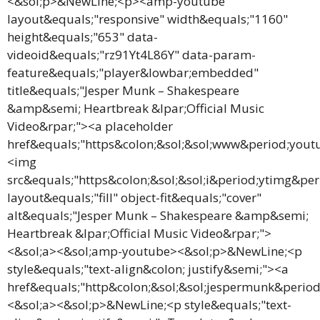
<&sol;p>&NewLine;<p><amp-youtube
layout&equals;"responsive" width&equals;"1160"
height&equals;"653" data-
videoid&equals;"rz91Yt4L86Y" data-param-
feature&equals;"player&lowbar;embedded"
title&equals;"Jesper Munk – Shakespeare
&amp&semi; Heartbreak &lpar;Official Music
Video&rpar;"><a placeholder
href&equals;"https&colon;&sol;&sol;www&period;yo
<img
src&equals;"https&colon;&sol;&sol;i&period;ytimg&pe
layout&equals;"fill" object-fit&equals;"cover"
alt&equals;"Jesper Munk – Shakespeare &amp&semi;
Heartbreak &lpar;Official Music Video&rpar;">
<&sol;a><&sol;amp-youtube><&sol;p>&NewLine;<p
style&equals;"text-align&colon; justify&semi;"><a
href&equals;"http&colon;&sol;&sol;jespermunk&period
<&sol;a><&sol;p>&NewLine;<p style&equals;"text-