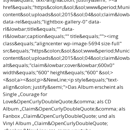
href&equals;"https&colon;&sol;&sol;www&period;Mun
content&sol;uploads&sol;2015&sol;04&sol;claim&lowb
data-rel&equals;"lightbox-gallery-0" data-
rl&lowbar;title&equals;"" data-
rl&lowbar;caption&equals;"" title&equals;""><img
class&equals;"aligncenter wp-image-5694 size-full"
src&equals;"https&colon;&sol;&sol;www&period;Muni
content&sol;uploads&sol;2015&sol;04&sol;claim&lowb
alt&equals;"claim&lowbar;cover&lowbar;600x0"
width&equals;"600" height&equals;"600" &sol;>
<&sol;a><&sol;p>&NewLine;<p style&equals;"text-
align&colon; justify&semi;">Das Album erscheint als
Single „Courage for
Love&OpenCurlyDoubleQuote;&comma; als CD
Album „Claim&OpenCurlyDoubleQuote;&comma; als
Fanbox „Claim&OpenCurlyDoubleQuote; und als
Vinyl Album „Claim&OpenCurlyDoubleQuote;