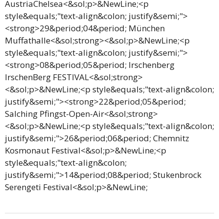
AustriaChelsea<&sol;p>&NewLine;<p
style&equals;"text-align&colon; justify&semi;">
<strong>29&period;04&period; München
Muffathalle<&sol;strong><&sol;p>&NewLine;<p
style&equals;"text-align&colon; justify&semi;">
<strong>08&period;05&period; Irschenberg
IrschenBerg FESTIVAL<&sol;strong>
<&sol;p>&NewLine;<p style&equals;"text-align&colon;
justify&semi;"><strong>22&period;05&period;
Salching Pfingst-Open-Air<&sol;strong>
<&sol;p>&NewLine;<p style&equals;"text-align&colon;
justify&semi;">26&period;06&period; Chemnitz
Kosmonaut Festival<&sol;p>&NewLine;<p
style&equals;"text-align&colon;
justify&semi;">14&period;08&period; Stukenbrock
Serengeti Festival<&sol;p>&NewLine;