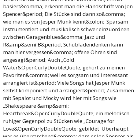
basiert&comma; erkennt man die Handschrift von Jon
Spencer&period; Die Stücke sind dann so&comma;
wie man es von Jesper Munk kennt&colon; Sparsam
instrumentiert und musikalisch schwer einzuordnen
zwischen Garagenblues&comma; Jazz und
R&amp&semi;B&period; Schubladendenken kann
man hier vergessen&comma; offene Ohren sind
angesagt&period; Auch „Cold
Water&OpenCurlyDoubleQuote; gehört zu meinen
Favoriten&comma; weil es sorgsam und interessant
arrangiert ist&period; Viele Songs hat Jesper Munk
selbst komponiert und arrangiert&period; Zusammen
mit Sepalot und Mocky wird hier mit Songs wie
„Shakespeare &amp&semi;
Heartbreak&OpenCurlyDoubleQuote; ein melodisch
ruhiger Gegenpol zu Stücken wie „Courage for
Love&OpenCurlyDoubleQuote; gebildet Überhaupt
war es überraschend&comma; dass er Jon Spencer als