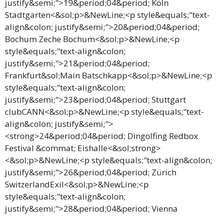
justify&semi;">19&period;04&period; Köln
Stadtgarten<&sol;p>&NewLine;<p style&equals;"text-
align&colon; justify&semi;">20&period;04&period;
Bochum Zeche Bochum<&sol;p>&NewLine;<p
style&equals;"text-align&colon;
justify&semi;">21&period;04&period;
Frankfurt&sol;Main Batschkapp<&sol;p>&NewLine;<p
style&equals;"text-align&colon;
justify&semi;">23&period;04&period; Stuttgart
clubCANN<&sol;p>&NewLine;<p style&equals;"text-
align&colon; justify&semi;">
<strong>24&period;04&period; Dingolfing Redbox
Festival &commat; Eishalle<&sol;strong>
<&sol;p>&NewLine;<p style&equals;"text-align&colon;
justify&semi;">26&period;04&period; Zürich
SwitzerlandExil<&sol;p>&NewLine;<p
style&equals;"text-align&colon;
justify&semi;">28&period;04&period; Vienna