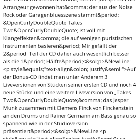
Arrangeur gewonnen hat&comma; der aus der Noise
Rock oder Garagenbluesszene stammt&period;
&OpenCurlyDoubleQuote;Takes
Two&OpenCurlyDoubleQuote; ist voll mit
Klangeffekten&comma; die auf wenigen puristischen
Instrumenten basieren&period; Mir gefällt der
2&period; Teil der CD daher auch wesentlich besser
als die 1&period; Hälfte&period;<&sol;p>&NewLine;
<p style&equals;"text-align&colon; justify&semi;">Auf
der Bonus-CD findet man unter Anderem 3
Liveversionen von Stücken seiner ersten CD und noch 4
neue Stücke und eine weitere Liveversion von „Takes
Two&OpenCurlyDoubleQuote;&comma; das Jesper
Munk zusammen mit Clemens Finck von Finckenstein
an den Drums und Rainer Germann am Bass genau so
spannend wie in der Studioversion
präsentiert&period;<&sol;p>&NewLine;<p
style&equals;"text-align&colon; justify&semi;"><a