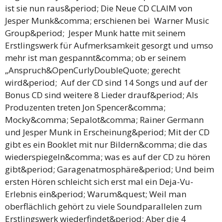
ist sie nun raus&period; Die Neue CD CLAIM von
Jesper Munk&comma; erschienen bei Warner Music
Group&period; Jesper Munk hatte mit seinem
Erstlingswerk für Aufmerksamkeit gesorgt und umso
mehr ist man gespannt&comma; ob er seinem
„Anspruch&OpenCurlyDoubleQuote; gerecht
wird&period; Auf der CD sind 14 Songs und auf der
Bonus CD sind weitere 8 Lieder drauf&period; Als
Produzenten treten Jon Spencer&comma;
Mocky&comma; Sepalot&comma; Rainer Germann
und Jesper Munk in Erscheinung&period; Mit der CD
gibt es ein Booklet mit nur Bildern&comma; die das
wiederspiegeln&comma; was es auf der CD zu hören
gibt&period; Garagenatmosphäre&period; Und beim
ersten Hören schleicht sich erst mal ein Deja-Vu-
Erlebnis ein&period; Warum&quest; Weil man
oberflächlich gehört zu viele Soundparallelen zum
Erstlingswerk wiederfindet&period; Aber die 4