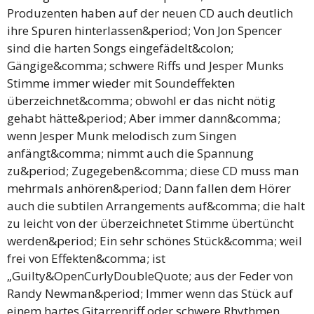
Produzenten haben auf der neuen CD auch deutlich
ihre Spuren hinterlassen&period; Von Jon Spencer
sind die harten Songs eingefädelt&colon;
Gängige&comma; schwere Riffs und Jesper Munks
Stimme immer wieder mit Soundeffekten
überzeichnet&comma; obwohl er das nicht nötig
gehabt hätte&period; Aber immer dann&comma;
wenn Jesper Munk melodisch zum Singen
anfängt&comma; nimmt auch die Spannung
zu&period; Zugegeben&comma; diese CD muss man
mehrmals anhören&period; Dann fallen dem Hörer
auch die subtilen Arrangements auf&comma; die halt
zu leicht von der überzeichnetet Stimme übertüncht
werden&period; Ein sehr schönes Stück&comma; weil
frei von Effekten&comma; ist
„Guilty&OpenCurlyDoubleQuote; aus der Feder von
Randy Newman&period; Immer wenn das Stück auf
einem hartes Gitarrenriff oder schwere Rhythmen