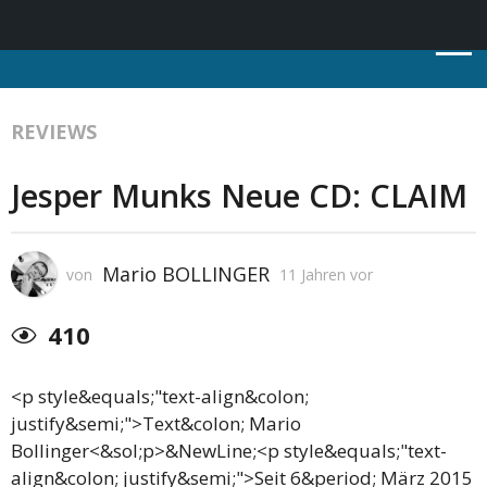
REVIEWS
Jesper Munks Neue CD: CLAIM
Mario BOLLINGER
von
11 Jahren vor
410
<p style&equals;"text-align&colon;
justify&semi;">Text&colon; Mario
Bollinger<&sol;p>&NewLine;<p style&equals;"text-
align&colon; justify&semi;">Seit 6&period; März 2015