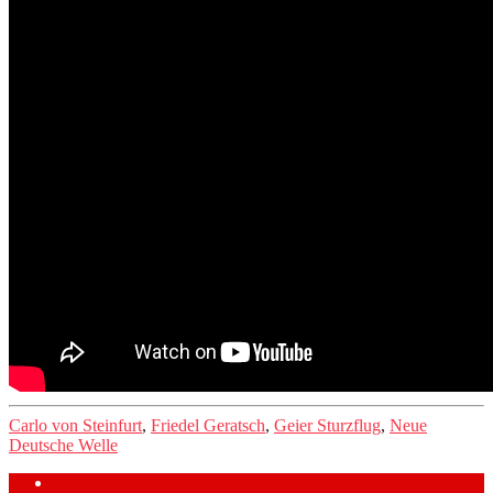
Carlo von Steinfurt
,
Friedel Geratsch
,
Geier Sturzflug
,
Neue
Deutsche Welle