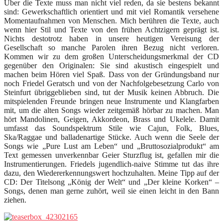
Über die Texte muss man nicht viel reden, da sie bestens bekannt
sind: Gewerkschaftlich orientiert und mit viel Romantik versehene
Momentaufnahmen von Menschen. Mich berühren die Texte, auch
wenn hier Stil und Texte von den frühen Achtzigern geprägt ist.
Nichts destotrotz haben in unsere heutigen Vereisung der
Gesellschaft so manche Parolen ihren Bezug nicht verloren.
Kommen wir zu dem großen Unterscheidungsmerkmal der CD
gegenüber den Originalen: Sie sind akustisch eingespielt und
machen beim Hören viel Spaß. Dass von der Gründungsband nur
noch Friedel Geratsch und von der Nachfolgebesetzung Carlo von
Steinfurt übriggeblieben sind, tut der Musik keinen Abbruch. Die
mitspielenden Freunde bringen neue Instrumente und Klangfarben
mit, um die alten Songs wieder zeitgemäß hörbar zu machen. Man
hört Mandolinen, Geigen, Akkordeon, Brass und Ukelele. Damit
umfasst das Soundspektrum Stile wie Cajun, Folk, Blues,
Ska/Raggae und balladenartige Stücke. Auch wenn die Seele der
Songs wie „Pure Lust am Leben“ und „Bruttosozialprodukt“ am
Text gemessen unverkennbar Geier Sturzflug ist, gefallen mir die
Instrumentierungen. Friedels jugendlich-naive Stimme tut das ihre
dazu, den Wiedererkennungswert hochzuhalten. Meine Tipp auf der
CD: Der Titelsong „König der Welt“ und „Der kleine Korken“ –
Songs, denen man gerne zuhört, weil sie einen leicht in den Bann
ziehen.