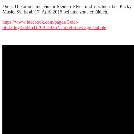
Die CD kommt mit einem kleinen Flyer und erschien bei Pucky
Music. Sie ist ab 17. April 2015 bei time zone erhältlich.
https://www.facebook.com/pages/Geier-
Sturzflug/564464176914926?__mref=message_bubble