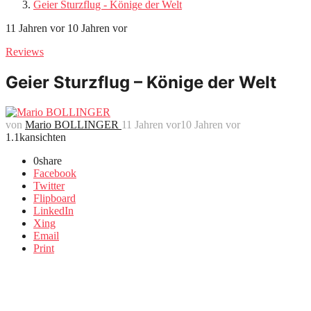
Geier Sturzflug - Könige der Welt
11 Jahren vor
10 Jahren vor
Reviews
Geier Sturzflug – Könige der Welt
von
Mario BOLLINGER
11 Jahren vor
10 Jahren vor
1.1k
ansichten
0
share
Facebook
Twitter
Flipboard
LinkedIn
Xing
Email
Print