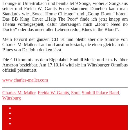
Lounge in Untertrubach und beinhaltet 9 Songs, wobei 3 Songs aus
seiner und Freida W. Gantts Feder stammen. Daneben kann man
Standards wie „Sweet Home Chicago“ und „Going Down“ hören.
Das BB King Cover „Help The Poor“ finde ich jetzt knapp am
Thema vorbeigespielt, dafür überzeugen mich „Don’t Need no
Doctor“ oder das unser aller Lebenscredo „Blues in the Blood“.
Mein Favorit der ganzen CD ist und bleibt aber die Stimme von
Charles M. Mailer: Laut und ausdrucksstark, die einen gleich an den
Blues von Dr. John denken lässt.
Die CD kommt aus dem Eigenlabel Sunhill Music und ist z.B. über
Amazon beziehbar. Am 17.10.14 wird sie im Würzburger Omnibus
offiziell präsentiert.
www.charles-mailer.com
Charles M. Mailer
,
Freida W. Gantts
,
Soul
,
Sunhill Palace Band
,
Würzburg