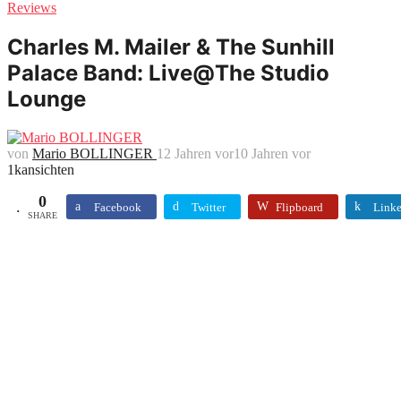
Reviews
Charles M. Mailer & The Sunhill
Palace Band: Live@The Studio
Lounge
von
Mario BOLLINGER
12 Jahren vor
10 Jahren vor
1k
ansichten
0
Facebook
Twitter
Flipboard
Linke
SHARE