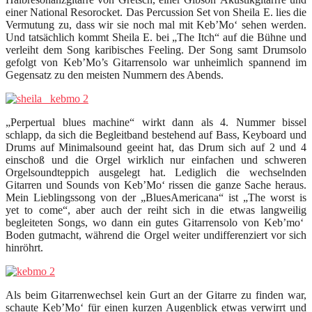
einer National Resorocket. Das Percussion Set von Sheila E. lies die
Vermutung zu, dass wir sie noch mal mit Keb’Mo‘ sehen werden.
Und tatsächlich kommt Sheila E. bei „The Itch“ auf die Bühne und
verleiht dem Song karibisches Feeling. Der Song samt Drumsolo
gefolgt von Keb’Mo’s Gitarrensolo war unheimlich spannend im
Gegensatz zu den meisten Nummern des Abends.
„Perpertual blues machine“ wirkt dann als 4. Nummer bissel
schlapp, da sich die Begleitband bestehend auf Bass, Keyboard und
Drums auf Minimalsound geeint hat, das Drum sich auf 2 und 4
einschoß und die Orgel wirklich nur einfachen und schweren
Orgelsoundteppich ausgelegt hat. Lediglich die wechselnden
Gitarren und Sounds von Keb’Mo‘ rissen die ganze Sache heraus.
Mein Lieblingssong von der „BluesAmericana“ ist „The worst is
yet to come“, aber auch der reiht sich in die etwas langweilig
begleiteten Songs, wo dann ein gutes Gitarrensolo von Keb’mo‘
Boden gutmacht, während die Orgel weiter undifferenziert vor sich
hinröhrt.
Als beim Gitarrenwechsel kein Gurt an der Gitarre zu finden war,
schaute Keb’Mo‘ für einen kurzen Augenblick etwas verwirrt und