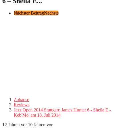
6 – Sheila E...
Post
Nächster Beitrag
Nächste
Pagination
Zuhause
Reviews
Jazz Open 2014 Stuttgart: James Hunter 6 - Sheila E -
Keb'Mo' am 18. Juli 2014
12 Jahren vor
10 Jahren vor