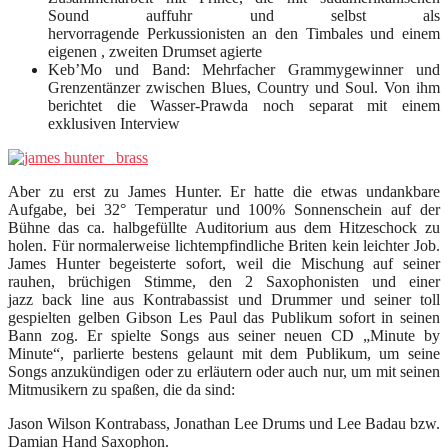
Sound auffuhr und selbst als
hervorragende Perkussionisten an den Timbales und einem
eigenen , zweiten Drumset agierte
Keb’Mo und Band: Mehrfacher Grammygewinner und
Grenzentänzer zwischen Blues, Country und Soul. Von ihm
berichtet die Wasser-Prawda noch separat mit einem
exklusiven Interview
Aber zu erst zu James Hunter. Er hatte die etwas undankbare
Aufgabe, bei 32° Temperatur und 100% Sonnenschein auf der
Bühne das ca. halbgefüllte Auditorium aus dem Hitzeschock zu
holen. Für normalerweise lichtempfindliche Briten kein leichter Job.
James Hunter begeisterte sofort, weil die Mischung auf seiner
rauhen, brüchigen Stimme, den 2 Saxophonisten und einer
jazz back line aus Kontrabassist und Drummer und seiner toll
gespielten gelben Gibson Les Paul das Publikum sofort in seinen
Bann zog. Er spielte Songs aus seiner neuen CD „Minute by
Minute“, parlierte bestens gelaunt mit dem Publikum, um seine
Songs anzukündigen oder zu erläutern oder auch nur, um mit seinen
Mitmusikern zu spaßen, die da sind:
Jason Wilson Kontrabass, Jonathan Lee Drums und Lee Badau bzw.
Damian Hand Saxophon.