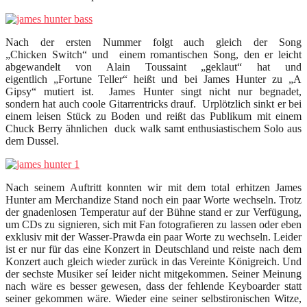
Nach der ersten Nummer folgt auch gleich der Song
„Chicken Switch“ und einem romantischen Song, den er leicht
abgewandelt von Alain Toussaint „geklaut“ hat und
eigentlich „Fortune Teller“ heißt und bei James Hunter zu „A
Gipsy“ mutiert ist. James Hunter singt nicht nur begnadet,
sondern hat auch coole Gitarrentricks drauf. Urplötzlich sinkt er bei
einem leisen Stück zu Boden und reißt das Publikum mit einem
Chuck Berry ähnlichen duck walk samt enthusiastischem Solo aus
dem Dussel.
Nach seinem Auftritt konnten wir mit dem total erhitzen James
Hunter am Merchandize Stand noch ein paar Worte wechseln. Trotz
der gnadenlosen Temperatur auf der Bühne stand er zur Verfügung,
um CDs zu signieren, sich mit Fan fotografieren zu lassen oder eben
exklusiv mit der Wasser-Prawda ein paar Worte zu wechseln. Leider
ist er nur für das eine Konzert in Deutschland und reiste nach dem
Konzert auch gleich wieder zurück in das Vereinte Königreich. Und
der sechste Musiker seí leider nicht mitgekommen. Seiner Meinung
nach wäre es besser gewesen, dass der fehlende Keyboarder statt
seiner gekommen wäre. Wieder eine seiner selbstironischen Witze,