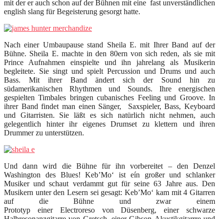
mit der er auch schon auf der Bühnen mit eine fast unverständlichen
english slang für Begeisterung gesorgt hatte.
Nach einer Umbaupause stand Sheila E. mit Ihrer Band auf der
Bühne. Sheila E. machte in den 80ern von sich reden, als sie mit
Prince Aufnahmen einspielte und ihn jahrelang als Musikerin
begleitete. Sie singt und spielt Percussion und Drums und auch
Bass. Mit ihrer Band ändert sich der Sound hin zu
südamerikanischen Rhythmen und Sounds. Ihre energischen
gespielten Timbales bringen cubanisches Feeling und Groove. In
ihrer Band findet man einen Sänger, Saxspieler, Bass, Keyboard
und Gitarristen. Sie läßt es sich natürlich nicht nehmen, auch
gelegentlich hinter ihr eigenes Drumset zu klettern und ihren
Drummer zu unterstützen.
Und dann wird die Bühne für ihn vorbereitet – den Denzel
Washington des Blues! Keb’Mo‘ ist eín großer und schlanker
Musiker und schaut verdammt gut für seine 63 Jahre aus. Den
Musikern unter den Lesern sei gesagt: Keb’Mo‘ kam mit 4 Gitarren
auf die Bühne und zwar einem
Prototyp einer Electroreso von Düsenberg, einer schwarze
Halbresonanzgitarre von Gretsch, einer Gibson Akustikgitarrre und