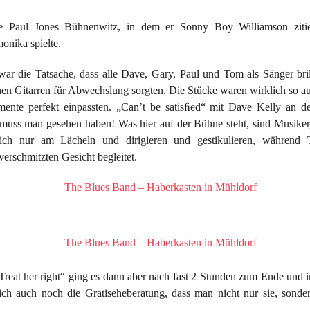
te Paul Jones Bühnenwitz, in dem er Sonny Boy Williamson zitie
nika spielte.
ar die Tatsache, dass alle Dave, Gary, Paul und Tom als Sänger bril
en Gitarren für Abwechslung sorgten. Die Stücke waren wirklich so aus
umente perfekt einpassten. „Can’t be satisﬁed“ mit Dave Kelly an de
 muss man gesehen haben! Was hier auf der Bühne steht, sind Musiker
tlich nur am Lächeln und dirigieren und gestikulieren, währen
verschmitzten Gesicht begleitet.
Treat her right“ ging es dann aber nach fast 2 Stunden zum Ende und i
lich auch noch die Gratiseheberatung, dass man nicht nur sie, sond