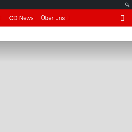
S
CD News
Über uns
u
c
h
e
n