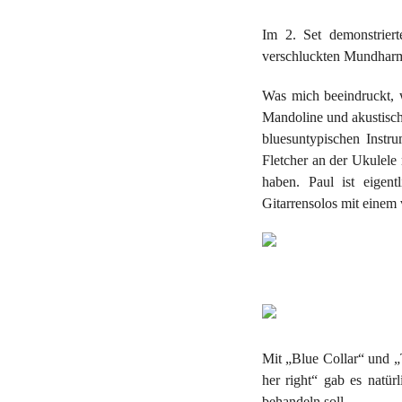
Im 2. Set demonstrier
verschluckten Mundharmo
Was mich beeindruckt, w
Mandoline und akustisch
bluesuntypischen Instr
Fletcher an der Ukulele
haben. Paul ist eigen
Gitarrensolos mit einem 
Mit „Blue Collar“ und „
her right“ gab es natür
behandeln soll.